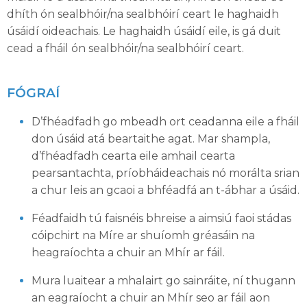
dhíth ón sealbhóir/na sealbhóirí ceart le haghaidh
úsáidí oideachais. Le haghaidh úsáidí eile, is gá duit
cead a fháil ón sealbhóir/na sealbhóirí ceart.
FÓGRAÍ
D’fhéadfadh go mbeadh ort ceadanna eile a fháil
don úsáid atá beartaithe agat. Mar shampla,
d’fhéadfadh cearta eile amhail cearta
pearsantachta, príobháideachais nó morálta srian
a chur leis an gcaoi a bhféadfá an t-ábhar a úsáid.
Féadfaidh tú faisnéis bhreise a aimsiú faoi stádas
cóipchirt na Míre ar shuíomh gréasáin na
heagraíochta a chuir an Mhír ar fáil.
Mura luaitear a mhalairt go sainráite, ní thugann
an eagraíocht a chuir an Mhír seo ar fáil aon