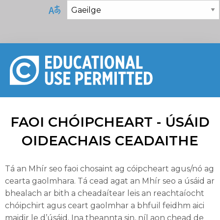
FAOI CHÓIPCHEART - ÚSÁID
OIDEACHAIS CEADAITHE
Tá an Mhír seo faoi chosaint ag cóipcheart agus/nó ag
cearta gaolmhara. Tá cead agat an Mhír seo a úsáid ar
bhealach ar bith a cheadaítear leis an reachtaíocht
chóipchirt agus ceart gaolmhar a bhfuil feidhm aici
maidir le d’úsáid. Ina theannta sin, níl aon chead de