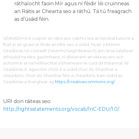
ráthaíocht faoin Mír agus ní féidir léi cruinneas
an Ráitis ar Chearta seo a ráthú. Tá tú freagrach
as d’úsáid féin.
SÉANADH Is é cuspóir an ráitis seo cabhrú leis an bpobal tuiscint a
fháil ar an gcaoi ar féidir an Mhír seo a úsáid. Nuair a bhíonn
Ceadúnas nó conradh (neamhchaighdeánach) ann lena rialaítear
athúsáid na Míre gaolmhaire, ní dhéanann an ráiteas seo ach
achoimre ar na héifeachtaí a bhaineann le cuid dá théarmaí. Ní
Ceadúnas é, agus níor chóir é a úsáid chun do Shaothar a
cheadúnú. Chun do Shaothar féin a cheadúnú, bain úsáid as
Ceadúnas a thairgtear ag
https://creativecommons.org/
URI don ráiteas seo:
http://rightsstatements.org/vocab/InC-EDU/1.0/