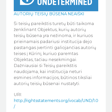
AUTORIŲ TEISIŲ BŪSENA NEAIŠKI
Ši teisių pareikštis turėtų būti taikoma
ženklinant Objektus, kurių autorių
teisių būsena yra nežinoma, ir kuriuos
prieinamais padariusi institucija dėjo
pastangas įvertinti galiojančias autorių
teises į Kūrinį, kuriuo paremtas
Objektas, tačiau nesėkmingai.
Dažniausiai ši Teisių pareikštis
naudojama, kai institucija neturi
esminės informacijos, būtinos tiksliai
autorių teisių būsenai nustatyti.
URI:
http://rightsstatements.org/vocab/UND/1.0
/