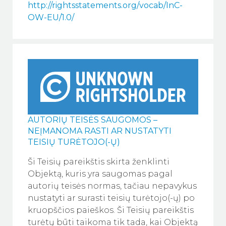
http://rightsstatements.org/vocab/InC-
OW-EU/1.0/
AUTORIŲ TEISĖS SAUGOMOS –
NEĮMANOMA RASTI AR NUSTATYTI
TEISIŲ TURĖTOJO(-Ų)
Ši Teisių pareikštis skirta ženklinti
Objektą, kuris yra saugomas pagal
autorių teisės normas, tačiau nepavykus
nustatyti ar surasti teisių turėtojo(-ų) po
kruopščios paieškos. Ši Teisių pareikštis
turėtų būti taikoma tik tada, kai Objektą