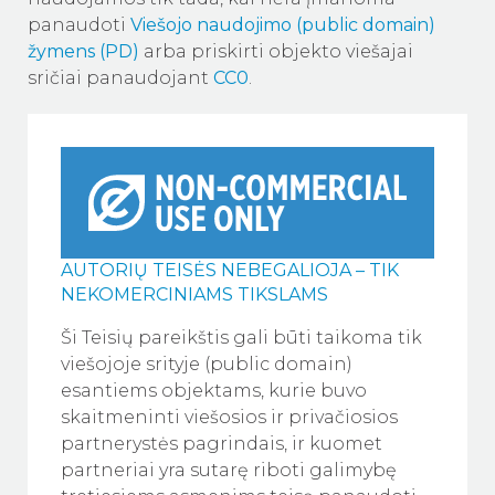
panaudoti
Viešojo naudojimo (public domain)
žymens (PD)
arba priskirti objekto viešajai
sričiai panaudojant
CC0
.
AUTORIŲ TEISĖS NEBEGALIOJA – TIK
NEKOMERCINIAMS TIKSLAMS
Ši Teisių pareikštis gali būti taikoma tik
viešojoje srityje (public domain)
esantiems objektams, kurie buvo
skaitmeninti viešosios ir privačiosios
partnerystės pagrindais, ir kuomet
partneriai yra sutarę riboti galimybę