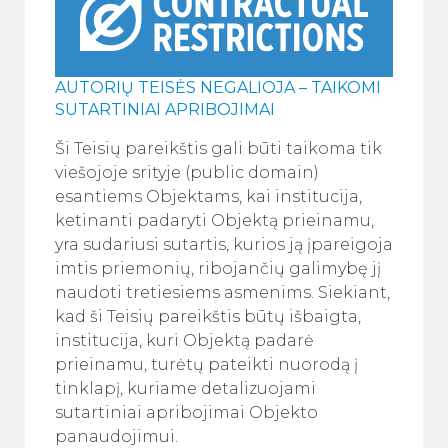
AUTORIŲ TEISĖS NEGALIOJA – TAIKOMI
SUTARTINIAI APRIBOJIMAI
Ši Teisių pareikštis gali būti taikoma tik
viešojoje srityje (public domain)
esantiems Objektams, kai institucija,
ketinanti padaryti Objektą prieinamu,
yra sudariusi sutartis, kurios ją įpareigoja
imtis priemonių, ribojančių galimybę jį
naudoti tretiesiems asmenims. Siekiant,
kad ši Teisių pareikštis būtų išbaigta,
institucija, kuri Objektą padarė
prieinamu, turėtų pateikti nuorodą į
tinklapį, kuriame detalizuojami
sutartiniai apribojimai Objekto
panaudojimui.