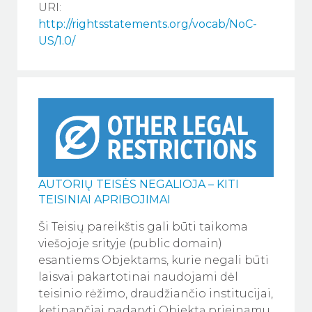
URI:
http://rightsstatements.org/vocab/NoC-
US/1.0/
AUTORIŲ TEISĖS NEGALIOJA – KITI
TEISINIAI APRIBOJIMAI
Ši Teisių pareikštis gali būti taikoma
viešojoje srityje (public domain)
esantiems Objektams, kurie negali būti
laisvai pakartotinai naudojami dėl
teisinio rėžimo, draudžiančio institucijai,
ketinančiai padaryti Objektą prieinamu,