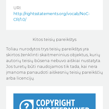
URI:
http://rightsstatements.org/vocab/NoC-
CR/1.0/
Kitos teisių pareikštys
Toliau nurodytos trys teisių pareikštys yra
skirtos ženklinti skaitmeninius objektus, kurių
autorių teisių būsena nebuvo aiškiai nustatyta.
Jos turėtų būti naudojamos tik tada, kai nėra
įmanoma panaudoti aiškesnių teisių pareikščių
arba licencijų.