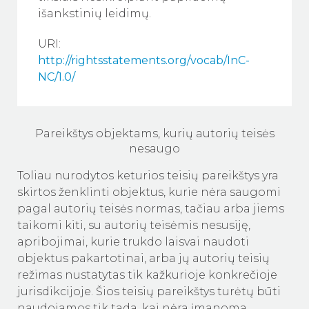
išankstinių leidimų.
URI:
http://rightsstatements.org/vocab/InC-
NC/1.0/
Pareikštys objektams, kurių autorių teisės
nesaugo
Toliau nurodytos keturios teisių pareikštys yra
skirtos ženklinti objektus, kurie nėra saugomi
pagal autorių teisės normas, tačiau arba jiems
taikomi kiti, su autorių teisėmis nesusiję,
apribojimai, kurie trukdo laisvai naudoti
objektus pakartotinai, arba jų autorių teisių
režimas nustatytas tik kažkurioje konkrečioje
jurisdikcijoje. Šios teisių pareikštys turėtų būti
naudojamos tik tada, kai nėra įmanoma