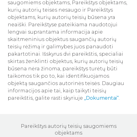
saugomiems objektams, Pareikštys objektams,
kurių autorių teisės nesaugo ir Pareikštys
objektams, kurių autorių teisių būsena yra
neaiški. Pareikštyse pateikiama naudotojui
lengvai suprantama informacija apie
skaitmeninius objektus saugančių autorių
teisių rėžimą ir galimybes juos panaudoti
pakartotinai. Išskyrus dvi pareikštis, specialiai
skirtas ženklinti objektus, kurių autorių teisių
būsena nėra žinoma, pareikštys turėtų būti
taikomos tik po to, kai identifikuojamos
objektą saugančios autorinės teisės. Daugiau
informacijos apie tai, kaip taikyti teisių
pareikštis, galite rasti skyriuje
„Dokumentai“
.
Pareikštys autorių teisių saugomiems
objektams