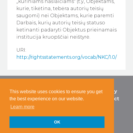
„kūriniams našlaičiams“ (t.y., Objektams,
kurie, tikėtina, tebėra autorių teisių
saugomi) nei Objektams, kurie paremti
Darbais, kurių autorių teisių statuso
ketinanti padaryti Objektus prieinamais
institucija kruopščiai neištyrė.
URI:
http://rightsstatements.org/vocab/NKC/1.0/
RightsStatements.org is an
Privacy
This website uses cookies to ensure you get
international member based
Contact
the best experience on our website.
consortium, supported by
Learn more
public funding.
OK
Except where otherwise noted, content on this
site is licensed under a
CC0 Public Domain