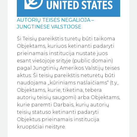
AUTORIŲ TEISĖS NEGALIOJA –
JUNGTINĖSE VALSTIJOSE
Ši Teisių pareikštis turėtų būti taikoma
Objektams, kuriuos ketinanti padaryti
prieinamais institucija nustatė juos
esant viešojoje srityje (public domain)
pagal Jungtinių Amerikos Valstijų teisės
aktus. Ši teisių pareikštis neturėtų būti
naudojama „kūriniams našlaičiams“ (t.y.,
Objektams, kurie, tikėtina, tebėra
autorių teisių saugomi) arba Objektams,
kurie paremti Darbais, kurių autorių
teisių statuso ketinanti padaryti
Objektus prieinamais institucija
kruopščiai neištyrė.