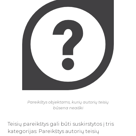
Pareikštys objektams, kurių autorių teisių
būsena neaiški
Teisių pareikštys gali būti suskirstytos į tris
kategorijas: Pareikštys autorių teisių