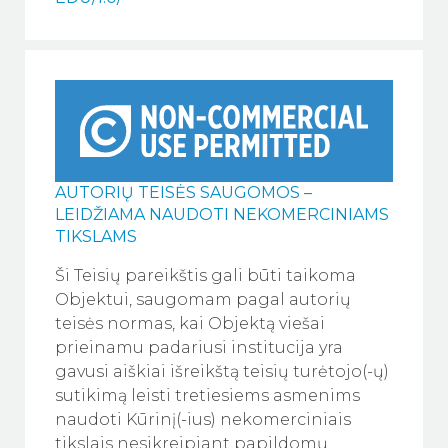
AUTORIŲ TEISĖS SAUGOMOS –
LEIDŽIAMA NAUDOTI NEKOMERCINIAMS
TIKSLAMS
Ši Teisių pareikštis gali būti taikoma
Objektui, saugomam pagal autorių
teisės normas, kai Objektą viešai
prieinamu padariusi institucija yra
gavusi aiškiai išreikštą teisių turėtojo(-ų)
sutikimą leisti tretiesiems asmenims
naudoti Kūrinį(-ius) nekomerciniais
tikslais nesikreipiant papildomų