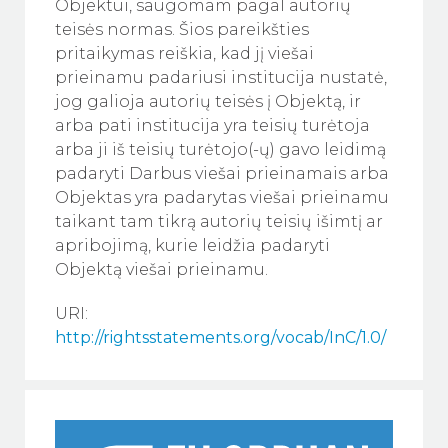
Objektui, saugomam pagal autorių
teisės normas. Šios pareikšties
pritaikymas reiškia, kad jį viešai
prieinamu padariusi institucija nustatė,
jog galioja autorių teisės į Objektą, ir
arba pati institucija yra teisių turėtoja
arba ji iš teisių turėtojo(-ų) gavo leidimą
padaryti Darbus viešai prieinamais arba
Objektas yra padarytas viešai prieinamu
taikant tam tikrą autorių teisių išimtį ar
apribojimą, kurie leidžia padaryti
Objektą viešai prieinamu.
URI:
http://rightsstatements.org/vocab/InC/1.0/