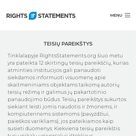
MENU
Pareikštys
TEISIŲ PAREIKŠTYS
Daugiau informacijos (anglų kalba)
Tinklalapyje RightsStatements.org šiuo metu
yra pateikta 12 skirtingų teisių pareikščių, kurias
Lietuva
atminties institucijos gali panaudoti
siekdamos informuoti visuomenę apie
skaitmeniniams objektams taikomą autorių
teisių režimą ir galimus jų pakartotinio
panaudojimo būdus. Teisių pareikštys sukurtos
siekiant leisti jomis naudotis ir žmonėms, ir
kompiuterinėms sistemoms (pavyzdžiui,
paieškos varikliams), jos pateikiamos kaip
susieti duomenys. Kiekviena teisių pareikštis
turi unikalų universalųjį ištekliaus