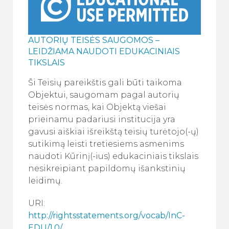
AUTORIŲ TEISĖS SAUGOMOS –
LEIDŽIAMA NAUDOTI EDUKACINIAIS
TIKSLAIS
Ši Teisių pareikštis gali būti taikoma
Objektui, saugomam pagal autorių
teisės normas, kai Objektą viešai
prieinamu padariusi institucija yra
gavusi aiškiai išreikštą teisių turėtojo(-ų)
sutikimą leisti tretiesiems asmenims
naudoti Kūrinį(-ius) edukaciniais tikslais
nesikreipiant papildomų išankstinių
leidimų.
URI:
http://rightsstatements.org/vocab/InC-
EDU/1.0/