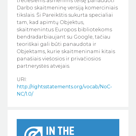
tretiesiems asmenims teisę panaudoti
Darbo skaitmeninę versiją komerciniais
tikslais. Ši Pareikštis sukurta specialiai
tam, kad apimtų Objektus,
skaitmenintus Europos bibliotekoms
bendradarbiaujant su Google, tačiau
teoriškai gali būti panaudota ir
Objektams, kurie skaitmeninami kitais
panašiais viešosios ir privačiosios
partnerystės atvejais.
URI:
http://rightsstatements.org/vocab/NoC-
NC/1.0/