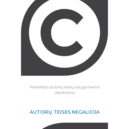
Pareikštys autorių teisių saugomiems
objektams
AUTORIŲ TEISĖS NEGALIOJA