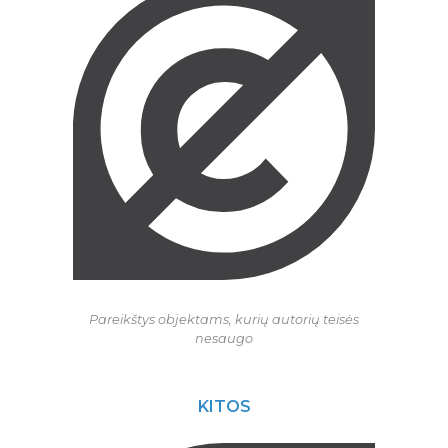
Pareikštys objektams, kurių autorių teisės
nesaugo
KITOS