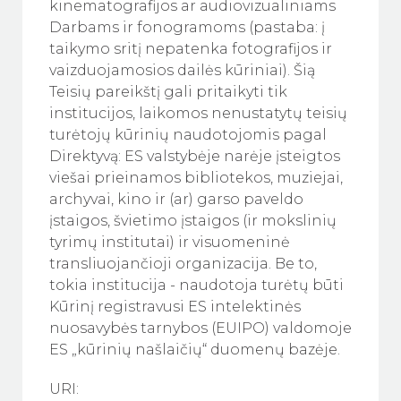
kinematografijos ar audiovizualiniams
Darbams ir fonogramoms (pastaba: į
taikymo sritį nepatenka fotografijos ir
vaizduojamosios dailės kūriniai). Šią
Teisių pareikštį gali pritaikyti tik
institucijos, laikomos nenustatytų teisių
turėtojų kūrinių naudotojomis pagal
Direktyvą: ES valstybėje narėje įsteigtos
viešai prieinamos bibliotekos, muziejai,
archyvai, kino ir (ar) garso paveldo
įstaigos, švietimo įstaigos (ir mokslinių
tyrimų institutai) ir visuomeninė
transliuojančioji organizacija. Be to,
tokia institucija - naudotoja turėtų būti
Kūrinį registravusi ES intelektinės
nuosavybės tarnybos (EUIPO) valdomoje
ES „kūrinių našlaičių“ duomenų bazėje.
URI: