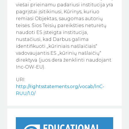
viešai prieinamu padariusi institucija yra
pagrįstai įsitikinusi, Kūrinys, kuriuo
remiasi Objektas, saugomas autorių
teisės. Šios Teisių pareikšties neturėtų
naudoti ES įsteigta institucija,
nustačiusi, kad Darbus galima
identifikuoti „kūriniais našlaičiais“
vadovaujantis ES „kūrinių našlaičių“
direktyva (juos dera ženklinti naudojant
Inc-OW-EU).
URI:
http://rightsstatements.org/vocab/InC-
RUU/1.0/