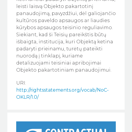
leisti laisvą Objekto pakartotinį
panaudojimą, pavyzdžiui, dėl galiojančio
kultūros paveldo apsaugos ar liaudies
kūrybos apsaugos teisinio reguliavimo.
Siekiant, kad ši Teisių pareikštis būtų
išbaigta, institucija, kuri Objektą ketina
padaryti prieinamu, turėtų pateikti
nuorodą į tinklapį, kuriame
detalizuojami teisiniai apribojimai
Objekto pakartotiniam panaudojimui.
URI:
http://rightsstatements.org/vocab/NoC-
OKLR/1.0/