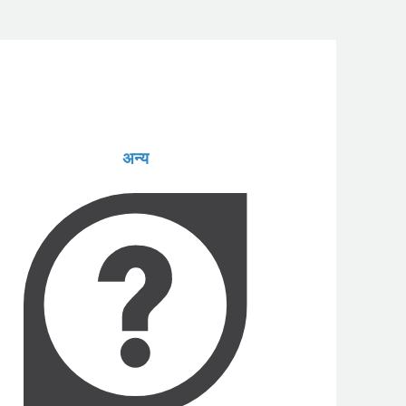
Gaeilge
हिन्दी
Hrvatski
अन्य
Italiana
Lietuva
Dutch
Polski